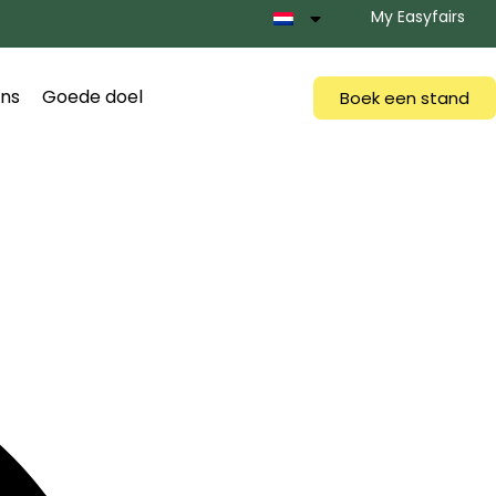
My Easyfairs
ns
Goede doel
Boek een stand