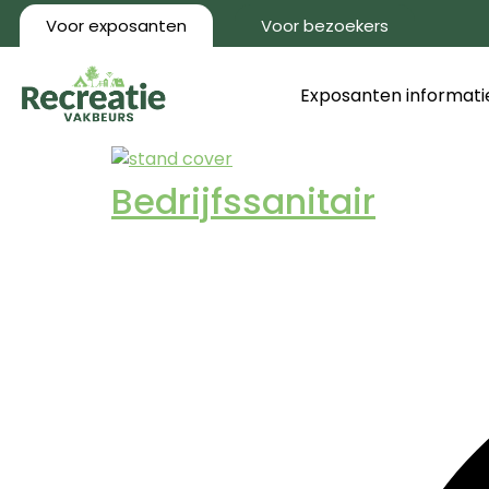
Voor exposanten
Voor bezoekers
Exposanten informati
Bedrijfssanitair