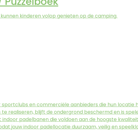
 Puzzelboek
e kunnen kinderen volop genieten op de camping.
or sportclubs en commerciële aanbieders die hun locatie h
 te realiseren, blijft de ondergrond beschermd en is spe
 indoor padelbanen die voldoen aan de hoogste kwaliteits
zodat jouw indoor padellocatie duurzaam, veilig en speelk