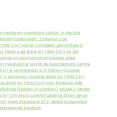
ecreatie en openbare ruimte. In slechts
laatsen nodig heeft. Zo benut u de
 Tafel 2 in 1 wordt compleet gemonteerd
helpt u de Bank en Tafel 2 in 1 op zijn
 campings en sportaccommodaties waar
n één meubelstuk wordt de beschikbare ruimte
in 1 is verkrijgbaar in 5 maten: Douglas
ot 4 personen Douglas Bank en Tafel 2 in 1
s Bank en Tafel 2 in 1 voor kinderen Alle
afelblad (balken of planken). Model S, Model
in 1 Om extra comfortabel te zitten zijn er
 met twee zitkussens of 2-delige kussensets
uitstekende kwaliteit.