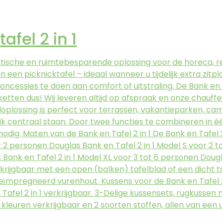
afel 2 in 1
ktische en ruimtebesparende oplossing voor de horeca, r
een picknicktafel – ideaal wanneer u tijdelijk extra zitp
oncessies te doen aan comfort of uitstraling. De Bank en
en dus! Wij leveren altijd op afspraak en onze chauffeur 
eloplossing is perfect voor terrassen, vakantieparken,
ruik centraal staan. Door twee functies te combineren i
odig. Maten van de Bank en Tafel 2 in 1 De Bank en Tafel 2 
ot 2 personen Douglas Bank en Tafel 2 in 1 Model S voor 2 t
ank en Tafel 2 in 1 Model XL voor 3 tot 6 personen Dougla
rkrijgbaar met een open (balken) tafelblad of een dicht t
geïmpregneerd vurenhout. Kussens voor de Bank en Tafel 2 
Tafel 2 in 1 verkrijgbaar. 3-Delige kussensets, rugkussen
e kleuren verkrijgbaar en 2 soorten stoffen, allen van een 