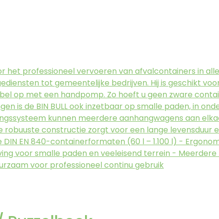
oor het professioneel vervoeren van afvalcontainers in al
ërgediensten tot gemeentelijke bedrijven. Hij is geschikt
rtabel op met een handpomp. Zo hoeft u geen zware container
ingen is de BIN BULL ook inzetbaar op smalle paden, in o
elingssysteem kunnen meerdere aanhangwagens aan elkaa
 robuuste constructie zorgt voor een lange levensduur en
le DIN EN 840-containerformaten (60 l – 1.100 l) - Ergo
ing voor smalle paden en veeleisend terrein - Meerder
duurzaam voor professioneel continu gebruik