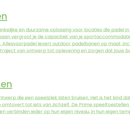
en
lijke en duurzame oplossing voor locaties die padel in d
nbaan vergroot je de capaciteit van je sportaccommodatie
u. Allesvoorpadel levert outdoor padelbanen op maat, incl
et traject van ontwerp tot oplevering en zorgen dat jouw 
len
ntwerp die een speelplek laten bruisen. Het is het kind da
omtovert tot iets van zichzelf. De Prime speeltoestellen
n en verbinden ieder op hun eigen niveau, in hun eigen t