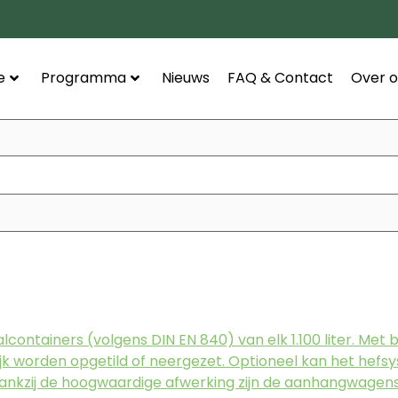
e
Programma
Nieuws
FAQ & Contact
Over o
lcontainers (volgens DIN EN 840) van elk 1.100 liter. Me
jk worden opgetild of neergezet. Optioneel kan het hefs
ankzij de hoogwaardige afwerking zijn de aanhangwagens