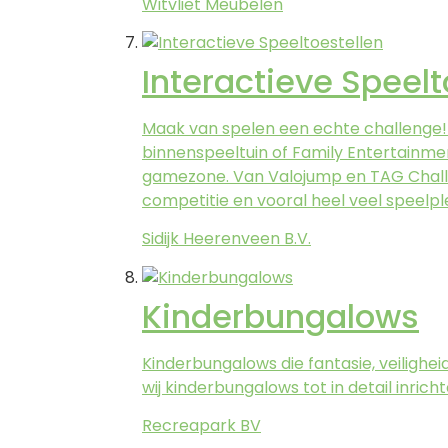
Witvliet Meubelen
Interactieve Speelt
Maak van spelen een echte challenge! M
binnenspeeltuin of Family Entertainment
gamezone. Van Valojump en TAG Challen
competitie en vooral heel veel speelple
Sidijk Heerenveen B.V.
Kinderbungalows
Kinderbungalows die fantasie, veiligh
wij kinderbungalows tot in detail inric
Recreapark BV