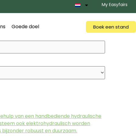
My Easyfairs
ns
Goede doel
Boek een stand
t behulp van een handbediende hydraulische
ysteem ook elektrohydraulisch worden
 bijzonder robuust en duurzaam.