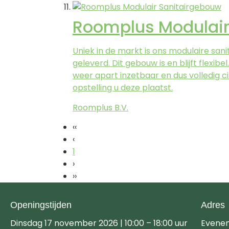
Roomplus Modulair
Uniek in de markt is ons modulaire sa
geleverd. Dit gebouw is en blijft flexi
weer apart inzetbaar en dus volledig cir
opstelling u deze plaatst.
Roomplus B.V.
‹‹
‹
1
›
››
Openingstijden
Adres
Dinsdag 17 november 2026 | 10:00 – 18:00 uur
Evene