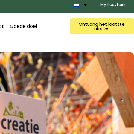
My Easyfairs
Ontvang het laatste
ct
Goede doel
nieuws