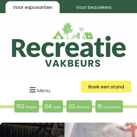
Voor exposanten
Voor bezoekers
Boek een stand
Menu
102
04
32
14
Dagen
Uren
Minuten
Seconden