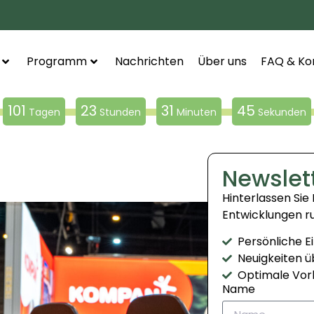
Programm
Nachrichten
Über uns
FAQ & Ko
101
23
31
45
Tagen
Stunden
Minuten
Sekunden
Newslet
Hinterlassen Sie
Entwicklungen r
Persönliche E
Neuigkeiten ü
Optimale Vor
Name