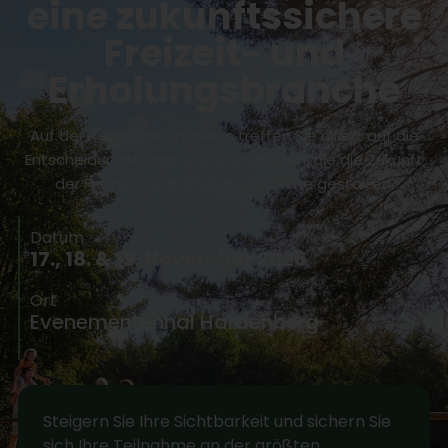
eine zukunftssichere
Freizeit- und
Erholungsbranche
Auf der Recreatie Vakbeurs treffen Sie direkt auf die
Entscheidungsträger und Innovatoren, die die Zukunft
der Freizeit- und Erholungsbranche gestalten.
Datum
17., 18. & 19. November 2026
Ort
Evenementenhal Hardenberg
Steigern Sie Ihre Sichtbarkeit und sichern Sie
sich Ihre Teilnahme an der größten