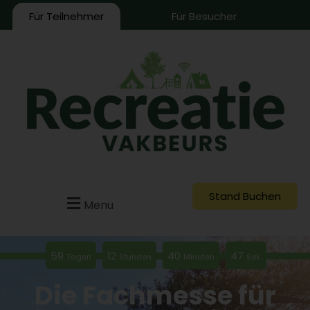
Für Teilnehmer
Für Besucher
Stand Buchen
Menu
59
12
40
46
Tagen
Stunden
Minuten
Sek.
Die Fachmesse für