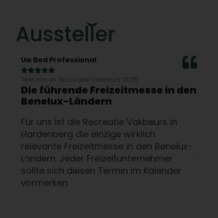
Das sagen unsere
Aussteller
Uw Bed Professional
EEZ







Teilnehmer Recreatie Vakbeurs 2025
Teil
es
Die führende Freizeitmesse in den
Vo
Benelux-Ländern
la
Für uns ist die Recreatie Vakbeurs in
Die
Hardenberg die einzige wirklich
wic
relevante Freizeitmesse in den Benelux-
ric
Ländern. Jeder Freizeitunternehmer
Die
sollte sich diesen Termin im Kalender
wir
von
vormerken.
Mes
ls
Par
en