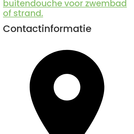
buitendouche voor zwembad
of strand.
Contactinformatie