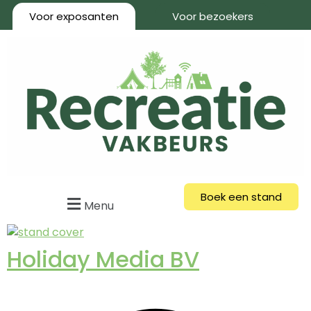
Voor exposanten
Voor bezoekers
Boek een stand
Menu
Holiday Media BV