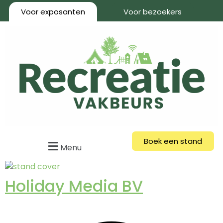
Voor exposanten
Voor bezoekers
Boek een stand
Menu
Holiday Media BV