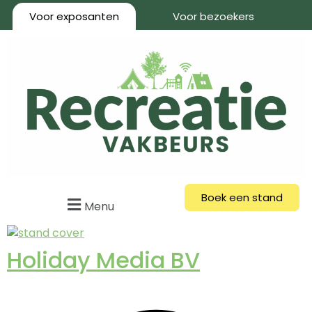
Voor exposanten
Voor bezoekers
Boek een stand
Menu
Holiday Media BV