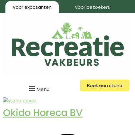
Voor exposanten
Voor bezoekers
Boek een stand
Menu
Okido Horeca BV