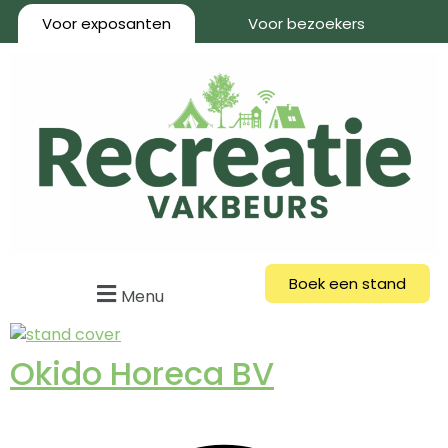
Voor exposanten
Voor bezoekers
Boek een stand
Menu
Okido Horeca BV