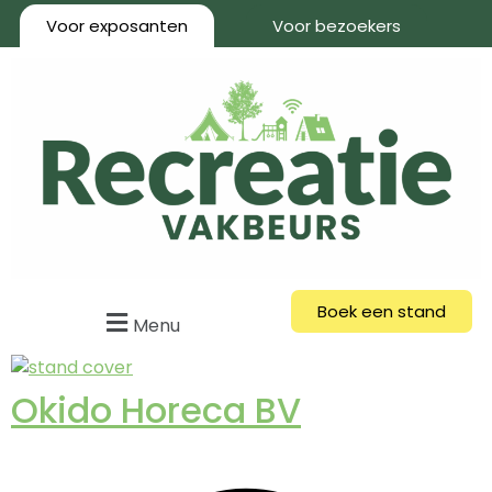
Voor exposanten
Voor bezoekers
Boek een stand
Menu
Okido Horeca BV