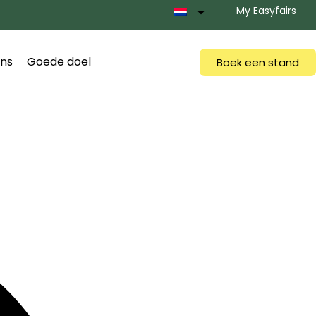
My Easyfairs
ns
Goede doel
Boek een stand