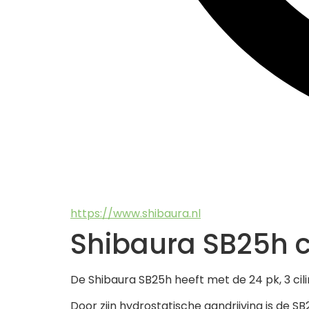
https://www.shibaura.nl
Shibaura SB25h 
De Shibaura SB25h heeft met de 24 pk, 3 ci
Door zijn hydrostatische aandrijving is de S