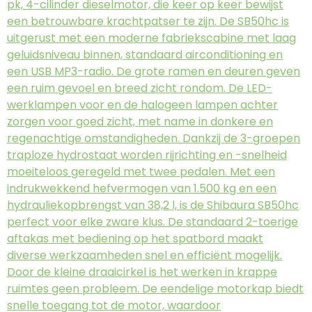
pk, 4-cilinder dieselmotor, die keer op keer bewijst
een betrouwbare krachtpatser te zijn. De SB50hc is
uitgerust met een moderne fabriekscabine met laag
geluidsniveau binnen, standaard airconditioning en
een USB MP3-radio. De grote ramen en deuren geven
een ruim gevoel en breed zicht rondom. De LED-
werklampen voor en de halogeen lampen achter
zorgen voor goed zicht, met name in donkere en
regenachtige omstandigheden. Dankzij de 3-groepen
traploze hydrostaat worden rijrichting en -snelheid
moeiteloos geregeld met twee pedalen. Met een
indrukwekkend hefvermogen van 1.500 kg en een
hydrauliekopbrengst van 38,2 l, is de Shibaura SB50hc
perfect voor elke zware klus. De standaard 2-toerige
aftakas met bediening op het spatbord maakt
diverse werkzaamheden snel en efficiënt mogelijk.
Door de kleine draaicirkel is het werken in krappe
ruimtes geen probleem. De eendelige motorkap biedt
snelle toegang tot de motor, waardoor