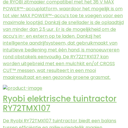
de RYOBI zitmaaier compatibel met het 36 V MAX
POWER™-accuplatform, waardoor het mogelijk is om
tot vier MAX POWER™-accu’s toe te voegen voor een
maximale looptijd. Dankzij de snellader is de oplaadtijd
van minder dan 2,5 uur. Er is de mogelijkheid om de
accu’s in- en extern op te laden. Dankzij het
intelligente aandrijfsysteem, dat gebruikmaakt van
intuïtieve bediening met één hand, is manoeuvreren
rond obstakels eenvoudig. De RY72ZTRX137 kan
worden uitgebreid met een mulchkit en/of CROSS
CUT™ messen, wat resulteert in een mooi
maairesultaat en een gezonde groene grasmat.
Ryobi elektrische tuintractor
RY72TMX107
De Ryobi RY72TMX107 tuintractor biedt een balans
tussen efficiëntie en milieuvriendelijk maaien,