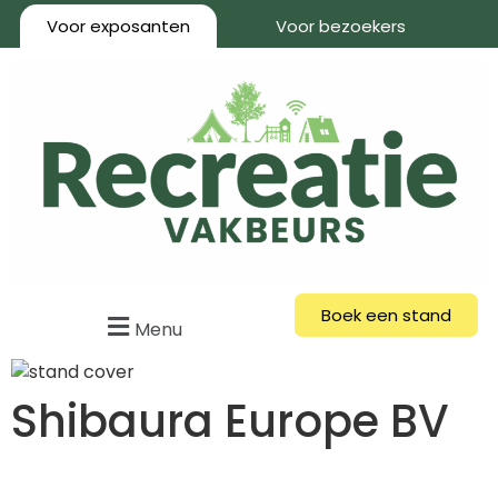
Voor exposanten
Voor bezoekers
Boek een stand
Menu
Shibaura Europe BV