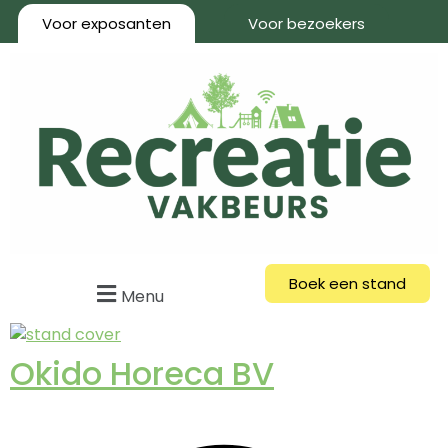
Voor exposanten
Voor bezoekers
Boek een stand
Menu
Okido Horeca BV