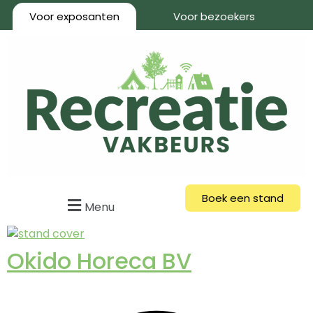
Voor exposanten
Voor bezoekers
Boek een stand
Menu
Okido Horeca BV