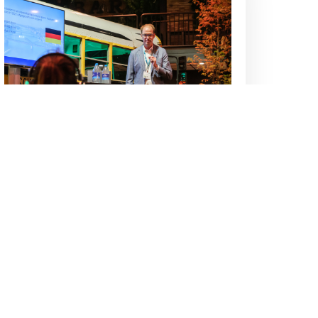
Viele Premieren auf der
Recreatie Vakbeurs
Messenews
,
Partner-News
02-10-2025
Am Dienstag, den 11., Mittwoch, den 12.
und Donnerstag, den 13. November 2025