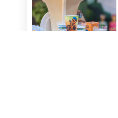
Einsatz von IP und die
Rolle von Merchandise
Ausstellernews
,
Messenews
,
Partner-
News
14-10-2025
Wer einen Ferien- oder Freizeitpark