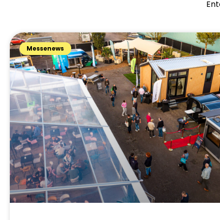
Ent
Messenews