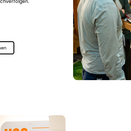
chverfolgen.
nen