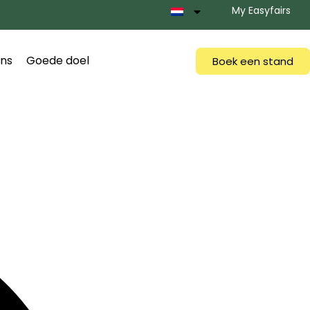
My Easyfairs
ns
Goede doel
Boek een stand