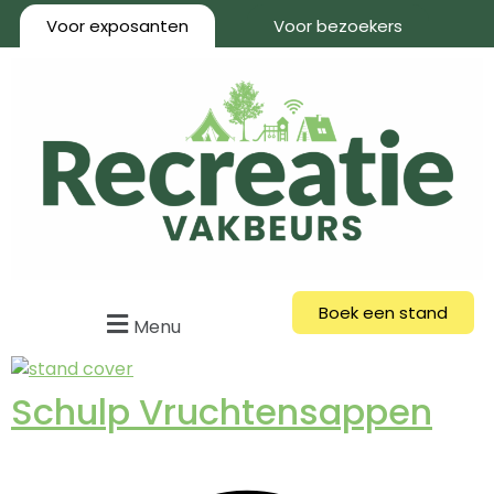
Voor exposanten
Voor bezoekers
Boek een stand
Menu
Schulp Vruchtensappen