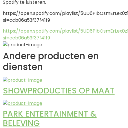
Spotify te luisteren.
https://open.spotify.com/playlist/5UD6PIbOsmErLex0z
si=ccb06a53f37f41f9
https://open.spotify.com/playlist/5UD6PIbOsmErLex0z
si=ccb06a53f37f41f9
Andere producten en
diensten
SHOWPRODUCTIES OP MAAT
PARK ENTERTAINMENT &
BELEVING