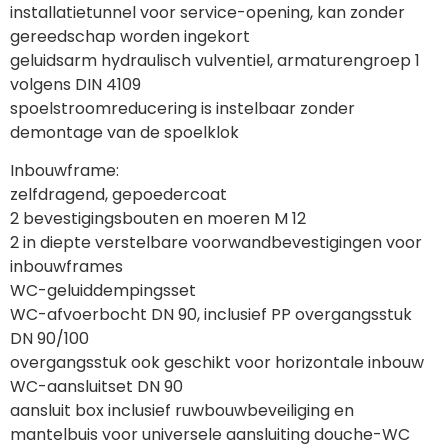
installatietunnel voor service-opening, kan zonder 
gereedschap worden ingekort
geluidsarm hydraulisch vulventiel, armaturengroep 1 
volgens DIN 4109
spoelstroomreducering is instelbaar zonder 
demontage van de spoelklok
Inbouwframe:
zelfdragend, gepoedercoat
2 bevestigingsbouten en moeren M 12
2 in diepte verstelbare voorwandbevestigingen voor 
inbouwframes
WC-geluiddempingsset
WC-afvoerbocht DN 90, inclusief PP overgangsstuk 
DN 90/100
overgangsstuk ook geschikt voor horizontale inbouw
WC-aansluitset DN 90
aansluit box inclusief ruwbouwbeveiliging en 
mantelbuis voor universele aansluiting douche-WC 