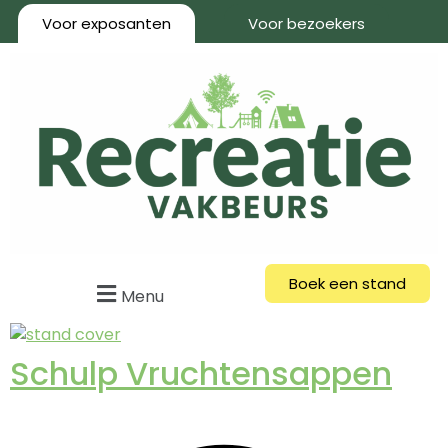
Voor exposanten
Voor bezoekers
Boek een stand
Menu
Schulp Vruchtensappen