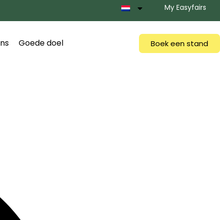
My Easyfairs
ns
Goede doel
Boek een stand