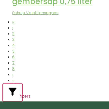
gembersap 0,75 liter
Schulp Vruchtensappen
‹‹
‹
2
3
4
5
6
7
8
›
››
filters