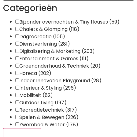
Categorieën
Bijzonder overnachten & Tiny Houses
(59)
Chalets & Glamping
(118)
Dagrecreatie
(105)
Dienstverlening
(281)
Digitalisering & Marketing
(203)
Entertainment & Games
(111)
Groenonderhoud & Techniek
(20)
Horeca
(202)
Indoor Innovation Playground
(28)
Interieur & Styling
(296)
Mobiliteit
(82)
Outdoor Living
(197)
Recreatietechniek
(317)
Spelen & Bewegen
(226)
Zwembad & Water
(178)