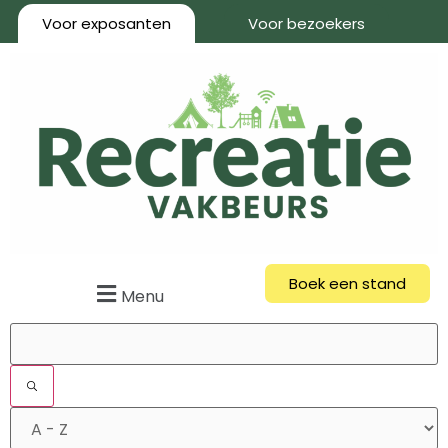
Voor exposanten
Voor bezoekers
Boek een stand
Menu
Filters