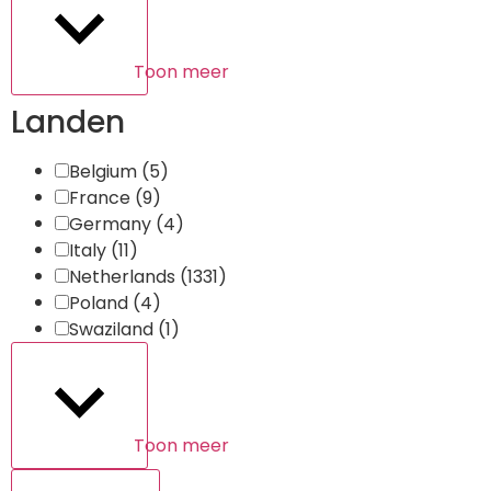
Toon meer
Landen
Belgium
(5)
France
(9)
Germany
(4)
Italy
(11)
Netherlands
(1331)
Poland
(4)
Swaziland
(1)
Toon meer