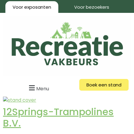
Voor exposanten
Voor bezoekers
Boek een stand
Menu
12Springs-Trampolines
B.V.