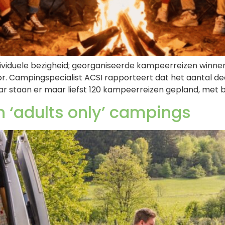
dividuele bezigheid; georganiseerde kampeerreizen winne
r. Campingspecialist ACSI rapporteert dat het aantal d
aar staan er maar liefst 120 kampeerreizen gepland, met
‘adults only’ campings