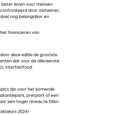
n beter leven voor mensen
econfronteerd door Alzheimer,
 doel nog belangrijker en
j het financieren van
door deze editie de grootste
santen dat voor de allereerste
z, Interfastfood
pics zijn voor het komende
vakantiepark, pretpark of een
r een hoger niveau te tillen.
 Vakbeurs 2024!