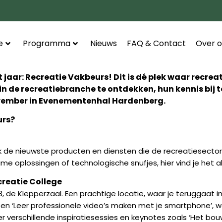
e
Programma
Nieuws
FAQ & Contact
Over o
aar: Recreatie Vakbeurs! Dit is dé plek waar recrea
de recreatiebranche te ontdekken, hun kennis bij te
 november in Evenementenhal Hardenberg.
urs?
de nieuwste producten en diensten die de recreatiesector 
e oplossingen of technologische snufjes, hier vind je het a
creatie College
al 8, de Klepperzaal. Een prachtige locatie, waar je teruggaat
f!’ en ‘Leer professionele video’s maken met je smartphone’
 verschillende inspiratiesessies en keynotes zoals ‘Het bo