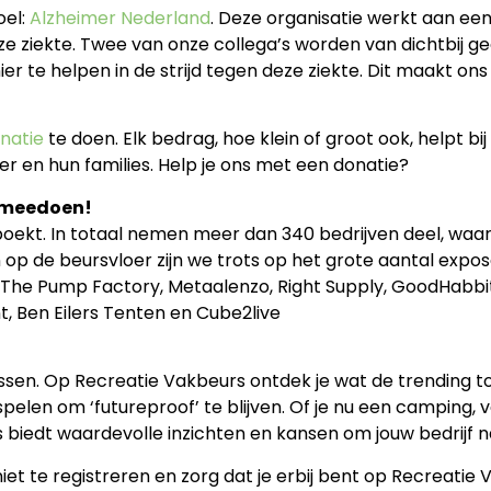
oel:
Alzheimer Nederland
. Deze organisatie werkt aan ee
 ziekte. Twee van onze collega’s worden van dichtbij g
 te helpen in de strijd tegen deze ziekte. Dit maakt ons
natie
te doen. Elk bedrag, hoe klein of groot ook, helpt bi
 en hun families. Help je ons met een donatie?
t meedoen!
boekt. In totaal nemen meer dan 340 bedrijven deel, waar
 op de beursvloer zijn we trots op het grote aantal expo
The Pump Factory, Metaalenzo, Right Supply, GoodHabbit
t, Ben Eilers Tenten en Cube2live
sen. Op Recreatie Vakbeurs ontdek je wat de trending to
pelen om ‘futureproof’ te blijven. Of je nu een camping, 
iedt waardevolle inzichten en kansen om jouw bedrijf naa
iet te registreren en zorg dat je erbij bent op Recreatie