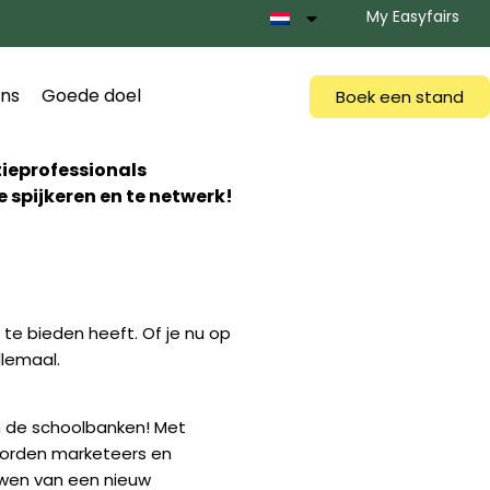
My Easyfairs
ns
Goede doel
Boek een stand
tieprofessionals
 spijkeren en te netwerk!
te bieden heeft. Of je nu op
llemaal.
 in de schoolbanken! Met
, worden marketeers en
uwen van een nieuw