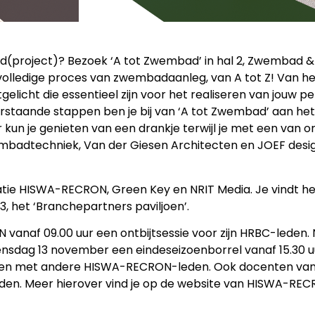
ad(project)? Bezoek ‘A tot Zwembad’ in hal 2, Zwembad &
volledige proces van zwembadaanleg, van A tot Z! Van he
uitgelicht die essentieel zijn voor het realiseren van jouw
rstaande stappen ben je bij van ‘A tot Zwembad’ aan het j
r kun je genieten van een drankje terwijl je met een van
mbadtechniek, Van der Giesen Architecten en JOEF desig
 HISWA-RECRON, Green Key en NRIT Media. Je vindt hen g
, het ‘Branchepartners paviljoen’.
af 09.00 uur een ontbijtsessie voor zijn HRBC-leden. N
dag 13 november een eindeseizoenborrel vanaf 15.30 uur i
ken met andere HISWA-RECRON-leden. Ook docenten van s
en. Meer hierover vind je op de website van HISWA-REC