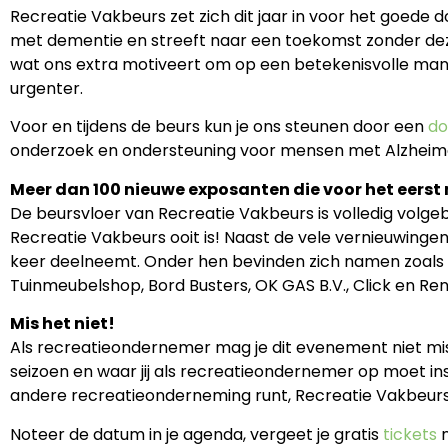
Recreatie Vakbeurs zet zich dit jaar in voor het goede d
met dementie en streeft naar een toekomst zonder deze
wat ons extra motiveert om op een betekenisvolle manier
urgenter.
Voor en tijdens de beurs kun je ons steunen door een
do
onderzoek en ondersteuning voor mensen met Alzheimer
Meer dan 100 nieuwe exposanten die voor het eers
De beursvloer van Recreatie Vakbeurs is volledig volge
Recreatie Vakbeurs ooit is! Naast de vele vernieuwingen
keer deelneemt. Onder hen bevinden zich namen zoals 
Tuinmeubelshop, Bord Busters, OK GAS B.V., Click en Ren
Mis het niet!
Als recreatieondernemer mag je dit evenement niet mis
seizoen en waar jij als recreatieondernemer op moet ins
andere recreatieonderneming runt, Recreatie Vakbeurs b
Noteer de datum in je agenda, vergeet je gratis
tickets
n