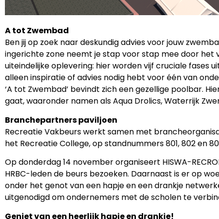
A tot Zwembad
Ben jij op zoek naar deskundig advies voor jouw zwemb
ingerichte zone neemt je stap voor stap mee door het 
uiteindelijke oplevering: hier worden vijf cruciale fases 
alleen inspiratie of advies nodig hebt voor één van onde
‘A tot Zwembad’ bevindt zich een gezellige poolbar. Hie
gaat, waaronder namen als Aqua Drolics, Waterrijk Zwe
Branchepartners paviljoen
Recreatie Vakbeurs werkt samen met brancheorganisatie
het Recreatie College, op standnummers 801, 802 en 803
Op donderdag 14 november organiseert HISWA-RECRON van
HRBC-leden de beurs bezoeken. Daarnaast is er op woens
onder het genot van een hapje en een drankje netwer
uitgenodigd om ondernemers met de scholen te verbind
Geniet van een heerlijk hapje en drankje!