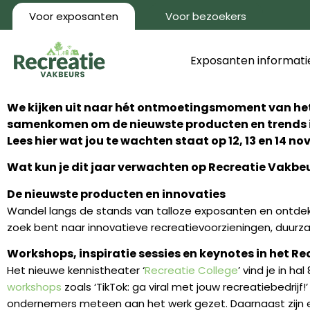
Voor exposanten
Voor bezoekers
Exposanten informati
We kijken uit naar hét ontmoetingsmoment van het j
samenkomen om de nieuwste producten en trends in 
Lees hier wat jou te wachten staat op 12, 13 en 14
Wat kun je dit jaar verwachten op Recreatie Vakbe
De nieuwste producten en innovaties
Wandel langs de stands van talloze exposanten en ontdek 
zoek bent naar innovatieve recreatievoorzieningen, duurzam
Workshops, inspiratie sessies en keynotes in het Re
Het nieuwe kennistheater ‘
Recreatie College
’ vind je in h
workshops
zoals ‘TikTok: ga viral met jouw recreatiebedrij
ondernemers meteen aan het werk gezet. Daarnaast zijn er