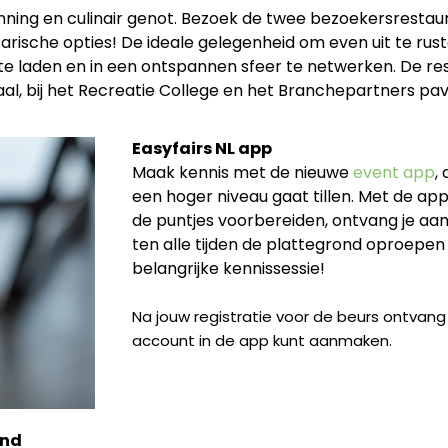
ning en culinair genot. Bezoek de twee bezoekersrestaura
getarische opties! De ideale gelegenheid om even uit te ru
te laden en in een ontspannen sfeer te netwerken. De res
aal, bij het Recreatie College en het Branchepartners pavi
Easyfairs NL app
Maak kennis met de nieuwe
event app
,
een hoger niveau gaat tillen. Met de app
de puntjes voorbereiden, ontvang je aa
ten alle tijden de plattegrond oproepen
belangrijke kennissessie!
Na jouw registratie voor de beurs ontvan
account in de app kunt aanmaken.
and