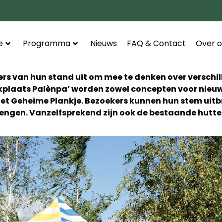
e
Programma
Nieuws
FAQ & Contact
Over o
rs van hun stand uit om mee te denken over verschi
rkplaats Palènpa’ worden zowel concepten voor nieuw
het Geheime Plankje. Bezoekers kunnen hun stem uit
ngen. Vanzelfsprekend zijn ook de bestaande hutten