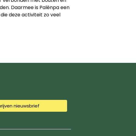
r verbonden met bouten en
rden. Daarmee is Palènpa een
e deze activiteit zo veel
hrijven nieuwsbrief