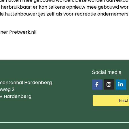
 de hutten mee gebouwd worden. Deze worden aan elkaa
s herbruikbaar: er kan telkens opnieuw mee gebouwd wo
huttenbouwertjes zelf als voor recreatie ondernemers di
ner Pretwerk.nl!
Social media
mentenhal Hardenberg
eweg 2
V Hardenberg
Insc