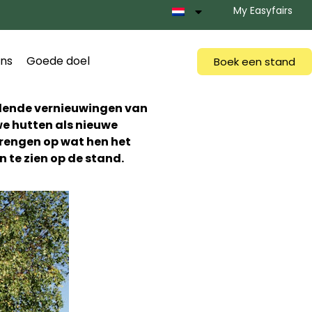
My Easyfairs
ns
Goede doel
Boek een stand
llende vernieuwingen van
e hutten als nieuwe
brengen op wat hen het
 te zien op de stand.