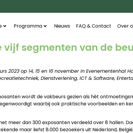
e
Programma
Nieuws
FAQ & Contact
Over o
e vijf segmenten van de be
urs 2023 op 14, 15 en 16 november in Evenementenhal H
reatietechniek, Dienstverlening, ICT & Software, Ente
xposanten wordt de vakbeurs gezien als hét ontmoeting
ertegenwoordigt waarbij ook praktische voorbeelden en k
n met meer dan 300 exposanten verdeeld over 8 hallen.
kende maar liefst 8.000 bezoekers uit Nederland, België e