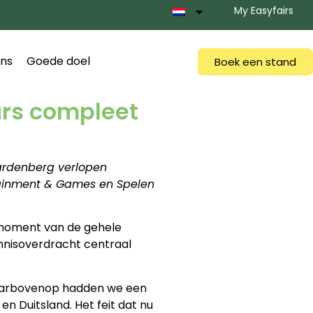
My Easyfairs
ns
Goede doel
Boek een stand
urs compleet
ardenberg verlopen
rtainment & Games en Spelen
smoment van de gehele
ennisoverdracht centraal
 Daarbovenop hadden we een
n Duitsland. Het feit dat nu