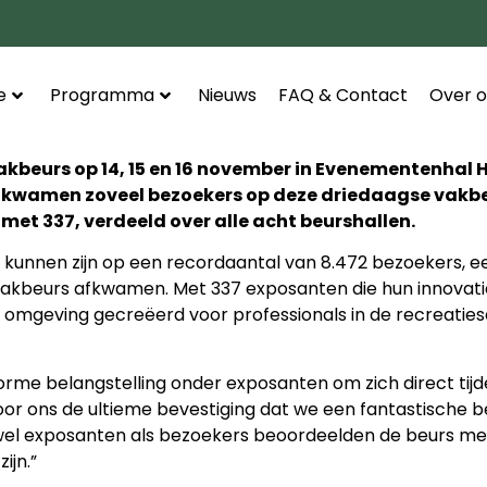
e
Programma
Nieuws
FAQ & Contact
Over o
kbeurs op 14, 15 en 16 november in Evenementenhal 
er kwamen zoveel bezoekers op deze driedaagse vakbe
et 337, verdeeld over alle acht beurshallen.
kunnen zijn op een recordaantal van 8.472 bezoekers, een 
Vakbeurs afkwamen. Met 337 exposanten die hun innovati
omgeving gecreëerd voor professionals in de recreatiese
orme belangstelling onder exposanten om zich direct tijde
voor ons de ultieme bevestiging dat we een fantastische
 zowel exposanten als bezoekers beoordeelden de beurs me
ijn.”