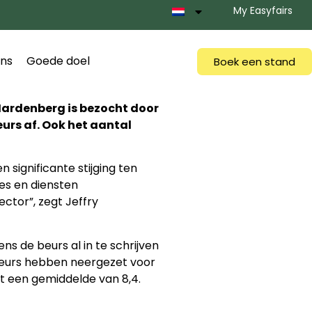
My Easyfairs
ns
Goede doel
Boek een stand
Hardenberg is bezocht door
urs af. Ook het aantal
significante stijging ten
es en diensten
ctor”, zegt Jeffry
ns de beurs al in te schrijven
 beurs hebben neergezet voor
t een gemiddelde van 8,4.