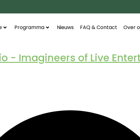
e
Programma
Nieuws
FAQ & Contact
Over o
 - Imagineers of Live Ente