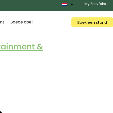
My Easyfairs
ns
Goede doel
Boek een stand
rtainment &