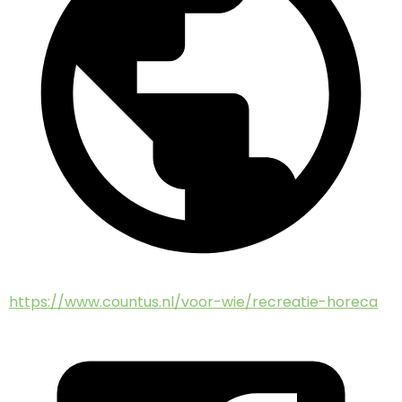
https://www.countus.nl/voor-wie/recreatie-horeca