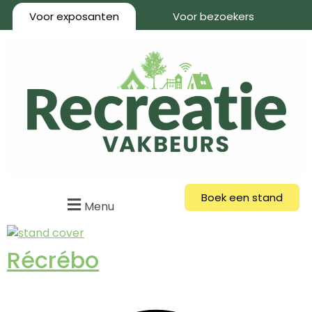
Voor exposanten
Voor bezoekers
Boek een stand
Menu
Récrébo