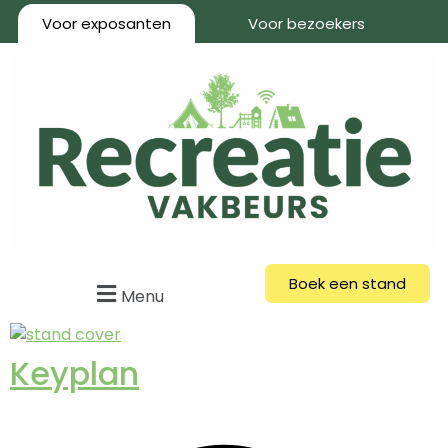
Voor exposanten
Voor bezoekers
Boek een stand
Menu
Keyplan