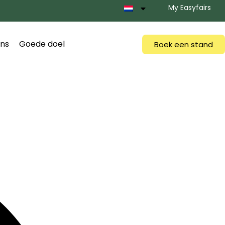
My Easyfairs
ns
Goede doel
Boek een stand