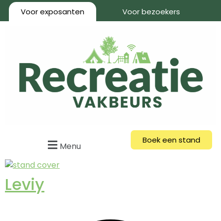
Voor exposanten
Voor bezoekers
Boek een stand
Menu
Leviy