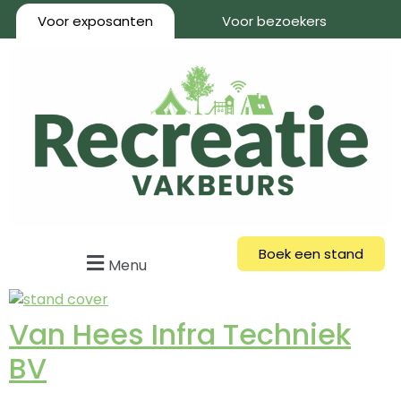
Voor exposanten
Voor bezoekers
Boek een stand
Menu
Van Hees Infra Techniek
BV