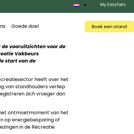
My Easyfairs
ns
Goede doel
Boek een stand
 de vooruitzichten voor de
creatie Vakbeurs
de start van de
ecreatiesector heeft over het
ng van standhouders verliep
egistreren zich vroeger dan
r het ontmoetmoment van het
len op energiebesparing of
lezingen in de Recreatie