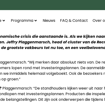
e
Programma
Nieuws
FAQ & Contact
Over o
nomische crisis die aanstaande is. Als we kijken naar
ken. Jeffry Plaggenmarsch, head of cluster van de Re
p de grootste vakbeurs tot nu toe, en een veelbeloven
laggenmarsch. “Wij merken daar absoluut niets van. De r
emers lopen rond met investeringsplannen. De aanmeldi
ijn we inmiddels helemaal volgeboekt. Ook de bezoekers r
n op groen.”
?
Plaggenmarsch: “De standhouders kijken weer uit naa
n rondlopen met investeringsplannen. Producten die inspe
 de belangstellingen. Dit zijn ook onderwerpen die tijdens 