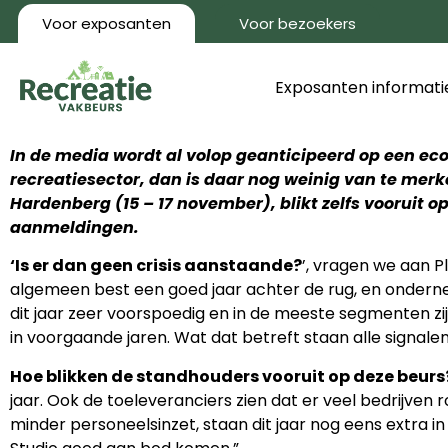
Voor exposanten
Voor bezoekers
Exposanten informati
In de media wordt al volop geanticipeerd op een eco
recreatiesector, dan is daar nog weinig van te mer
Hardenberg (15 – 17 november), blikt zelfs vooruit o
aanmeldingen.
‘Is er dan geen crisis aanstaande?
’, vragen we aan P
algemeen best een goed jaar achter de rug, en ondern
dit jaar zeer voorspoedig en in de meeste segmenten z
in voorgaande jaren. Wat dat betreft staan alle signale
Hoe blikken de standhouders vooruit op deze beurs
jaar. Ook de toeleveranciers zien dat er veel bedrijve
minder personeelsinzet, staan dit jaar nog eens extra in