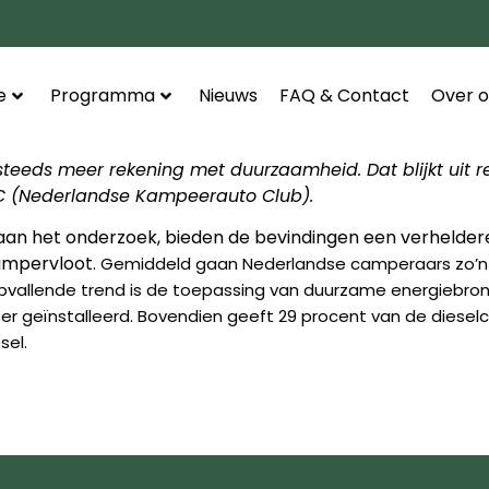
e
Programma
Nieuws
FAQ & Contact
Over o
teeds meer rekening met duurzaamheid. Dat blijkt uit r
KC (Nederlandse Kampeerauto Club).
n het onderzoek, bieden de bevindingen een verhelderend
ampervloot.
Gemiddeld gaan Nederlandse camperaars zo’n e
opvallende trend is de toepassing van duurzame energiebr
r geïnstalleerd. Bovendien geeft 29 procent van de dieselc
sel.