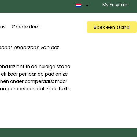
My Easyfairs
ns
Goede doel
Boek een stand
ecent onderzoek van het
 inzicht in de huidige stand
lf keer per jaar op pad en ze
onnen onder camperaars: maar
amperaars aan dat zij de helft