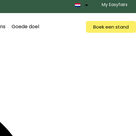
My Easyfairs
ns
Goede doel
Boek een stand