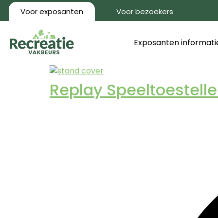
Voor exposanten
Voor bezoekers
Exposanten informati
Replay Speeltoestell