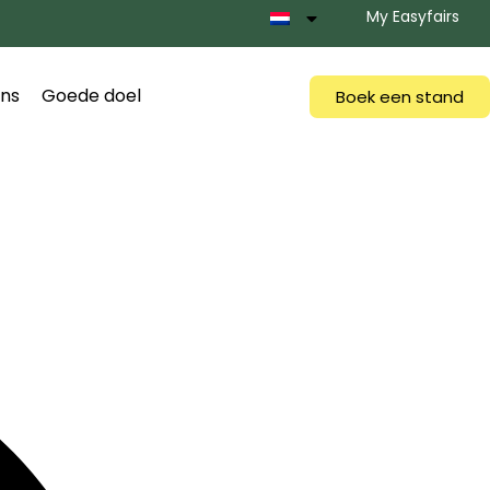
My Easyfairs
ns
Goede doel
Boek een stand