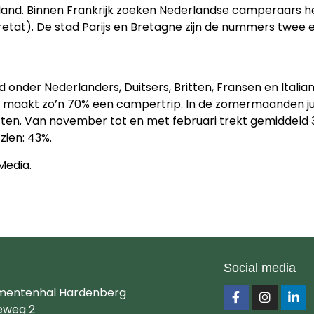
itsland. Binnen Frankrijk zoeken Nederlandse camperaars 
retat). De stad Parijs en Bretagne zijn de nummers twee
nder Nederlanders, Duitsers, Britten, Fransen en Italiane
 maakt zo’n 70% een campertrip. In de zomermaanden jul
 zitten. Van november tot en met februari trekt gemidde
zien: 43%.
Media.
Social media
mentenhal Hardenberg
eweg 2