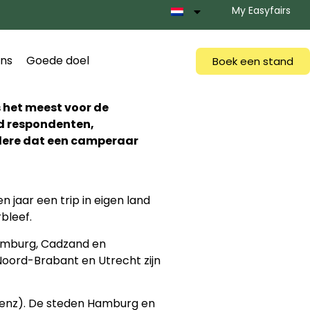
My Easyfairs
ns
Goede doel
Boek een stand
 het meest voor de
nd respondenten,
ndere dat een camperaar
jaar een trip in eigen land
bleef.
Domburg, Cadzand en
Noord-Brabant en Utrecht zijn
blenz). De steden Hamburg en