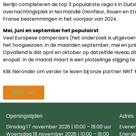
Berlijn completeren de top 3 populairste regio’s in Du
overnachtingsplek in Normandië (Honfleur, Rouen en Et
Franse bestemmingen in het voorjaar van 2024.
Mei, juni en september het populairst
Veel Europese camperaars (het onderzoek is uitgevoerd o
het hoogseizoen. In de maanden september, mei en juni
Opvallend is dat april en oktober op datzelfde niveau
eropuit. In de maand maart is een plotselinge stijging te 
Klik hieronder om verder te lezen bij onze partner NRIT 
Klik hier
Openingstijden
Adres
Dinsdag 17 november 2026 | 10:00 – 18:00 uur
Evene
Woensdag 18 november 2026 | 10:00 – 18:00
Energi