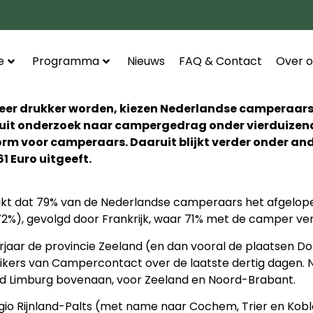
e
Programma
Nieuws
FAQ & Contact
Over o
weer drukker worden, kiezen Nederlandse camperaars
jkt uit onderzoek naar campergedrag onder vierduize
orm voor camperaars. Daaruit blijkt verder onder a
61 Euro uitgeeft.
kt dat 79% van de Nederlandse camperaars het afgelopen 
(72%), gevolgd door Frankrijk, waar 71% met de camper ver
rjaar de provincie Zeeland (en dan vooral de plaatsen 
ruikers van Campercontact over de laatste dertig dagen. 
ond Limburg bovenaan, voor Zeeland en Noord-Brabant.
egio Rijnland-Palts (met name naar Cochem, Trier en Ko