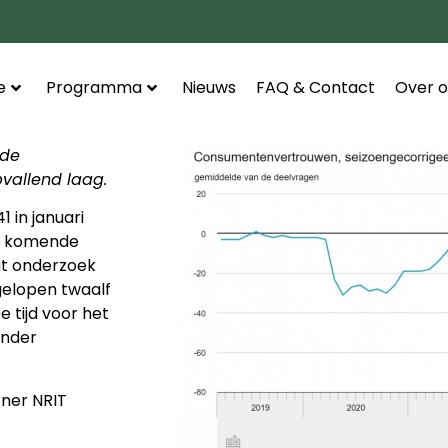
e
Programma
Nieuws
FAQ & Contact
Over o
 de
pvallend laag.
 in januari
 de komende
uit onderzoek
fgelopen twaalf
 tijd voor het
inder
tner NRIT