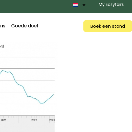
My Easyfairs
ns
Goede doel
Boek een stand