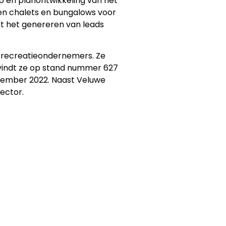
p en planontwikkeling van het
den chalets en bungalows voor
st het genereren van leads
n recreatieondernemers. Ze
vindt ze op stand nummer 627
ovember 2022. Naast Veluwe
sector.