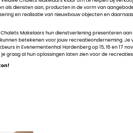
 Veluwe Chalets Makelaars klaar om te helpen bij verkoo
ten als diensten aan, producten in de vorm van aangebo
sering en realisatie van nieuwbouw objecten en daarnaa
we Chalets Makelaars hun dienstverlening presenteren aa
e kunnen betekenen voor jouw recreatieonderneming. Je 
Vakbeurs in Evenementenhal Hardenberg op 15, 16 en 17 n
je graag al hun oplossingen laten zien voor de recreatie
ton!