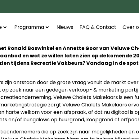
e
Programma
Nieuws
FAQ & Contact
Over o
met Ronald Boswinkel en Annette Goor van Veluwe Ch
 aanbod en wat ze willen laten zien op de komende 2
n zien tijdens Recreatie Vakbeurs? Vandaag in de spot
 zijn ontstaan door de grote vraag vanuit de markt ove
 op zoek naar een gedegen verkoop- & marketing partij di
ecreatieonderneming. Veluwe Chalets Makelaars is een fu
marketingstrategie zorgt Veluwe Chalets Makelaars ervo
n harte welkom voor een afspraak, of dat nu digitaal is 
alets en/of bungalows op huurgrond, koopgrond of erfpach
tieondernemers die op zoek zijn naar mogelijkheden en o