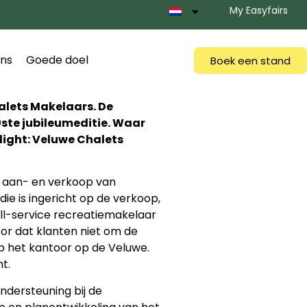
My Easyfairs
ns
Goede doel
Boek een stand
alets Makelaars. De
0ste jubileumeditie. Waar
light: Veluwe Chalets
r aan- en verkoop van
e is ingericht op de verkoop,
ll-service recreatiemakelaar
or dat klanten niet om de
op het kantoor op de Veluwe.
t.
ndersteuning bij de