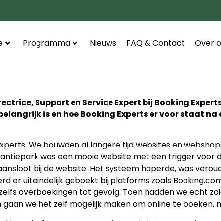
e
Programma
Nieuws
FAQ & Contact
Over o
trice, Support en Service Expert bij Booking Experts.
angrijk is en hoe Booking Experts er voor staat na
Experts. We bouwden al langere tijd websites en webshops
akantiepark was een mooie website met een trigger voor
nsloot bij de website. Het systeem haperde, was verouder
d er uiteindelijk geboekt bij platforms zoals Booking.com
zelfs overboekingen tot gevolg. Toen hadden we echt zoi
an gaan we het zelf mogelijk maken om online te boeken, m