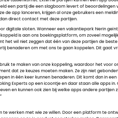
ld een partij die een slagboom levert of beoordelingen
 de app lanceren, krijgen al onze gebruikers een meldi
dan direct contact met deze partijen.
r digitale sloten. Wanneer een vakantiepark hierin geïnte
gekoppeld is aan ons boekingsplatform, om zoveel mogelij
het wil niet zeggen dat één van deze partijen de beste k
rtij benaderen om met ons te gaan koppelen. Dit gaat vri
ebruik te maken van onze koppeling, waardoor het voor o
ent dat ze keuzes moeten maken. Ze zijn niet gebonden 
pen in één keer kunnen benaderen. Dit komt dan in een a
ooking Experts op een icoontje en daar staan alle apps i
en en kunnen ook zien bij welke apps andere partijen zi
”
om te werken met wie ze willen. Door een platform te on