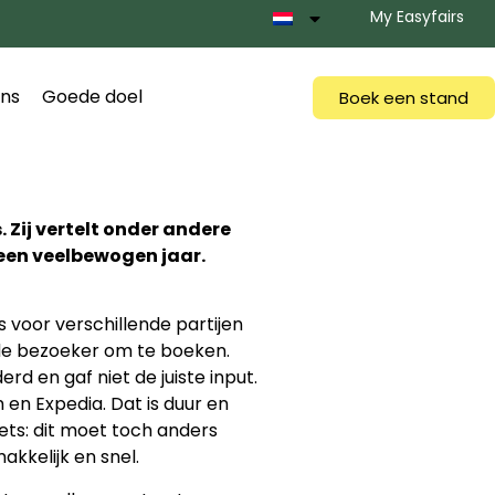
My Easyfairs
ns
Goede doel
Boek een stand
 Zij vertelt onder andere
 een veelbewogen jaar.
 voor verschillende partijen
 de bezoeker om te boeken.
d en gaf niet de juiste input.
 en Expedia. Dat is duur en
ets: dit moet toch anders
akkelijk en snel.