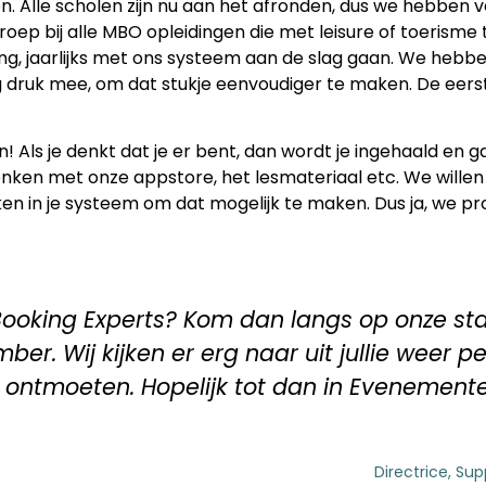
 Alle scholen zijn nu aan het afronden, dus we hebben vee
roep bij alle MBO opleidingen die met leisure of toeris
ting, jaarlijks met ons systeem aan de slag gaan. We hebb
 druk mee, om dat stukje eenvoudiger te maken. De eerste
aan! Als je denkt dat je er bent, dan wordt je ingehaald en ga
denken met onze appstore, het lesmateriaal etc. We willen
en in je systeem om dat mogelijk te maken. Dus ja, we pr
et Booking Experts? Kom dan langs op onze
ber. Wij kijken er erg naar uit jullie weer p
ontmoeten. Hopelijk tot dan in Evenement
Directrice, Sup