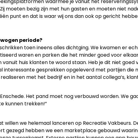
boekingsplatformen waarmee je vanuit het reserveringssy
 Zij moeten bezig zijn met hun gasten en moeten niet n
één punt en dat is waar wij ons dan ook op gericht hebbe
bewogen periode?
n schrikken toen ineens alles dichtging. We kwamen er ech
iseerd waren en parken die het minder goed voor elkaar
nuit huis klanten te woord staan. Heb je dit niet goed v
al interessante gesprekken opgeleverd met partijen die 
aliseren met het bedrijf en in het aantal collega’s, klan
 Enschede. Het pand moet nog verbouwd worden. We gaan
te kunnen trekken!”
at willen we helemaal lanceren op Recreatie Vakbeurs. De 
 Kort gezegd hebben we een marketplace gebouwd waarin 
onze tussenkomst. Externe partijen kunnen een app bouw