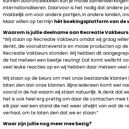
kunnen doorontwikkelen kun je mooie samenwerkingen a
internationaliseren. Daarvoor is het nodig dat andere 
makkelijk om voor andere partijen, in andere landen, on
Maar willen op termijn
hét boekingsplatform van de 
Waarom is jullie deelname aan Recreatie Vakbeurs 
“Wij staan op Recreatie Vakbeurs omdat wij graag willen
denkt, die vooruitstrevend is en mooie producten op de 
Recreatie Vakbeurs stonden. Wij hebben dit aangegrepen 
de hal meteen een beetje reuring! Dat komt wellicht ook
veel leuke reacties op en wij hebben daar meteen vee
Wij staan op de beurs om met onze bestaande klanten 
laten zien aan onze klanten. Bijna iedereen komt wel n
vooral in de hal waarin wij staan natuurlijk. Ik denk da
het is ook heel erg prettig om daar de contacten mee t
elk jaar wel een stand die net weer afwijkt van wat de r
verhaal, om te laten zien dat we er staan.”
Waar zijn jullie nog meer mee bezig?