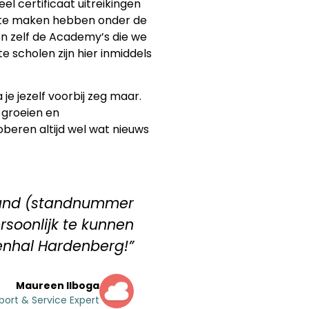
l certificaat uitreikingen
me te maken hebben onder de
en zelf de Academy’s die we
 scholen zijn hier inmiddels
 je jezelf voorbij zeg maar.
 groeien en
oberen altijd wel wat nieuws
 stand (standnummer
ersoonlijk te kunnen
enhal Hardenberg!”
Maureen Ilboga
port & Service Expert