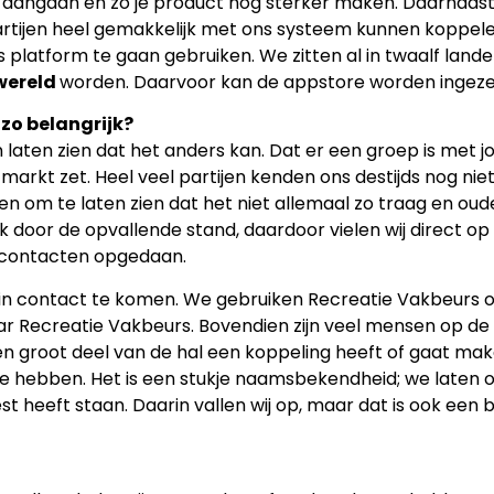
angaan en zo je product nog sterker maken. Daarnaast w
partijen heel gemakkelijk met ons systeem kunnen koppele
s platform te gaan gebruiken. We zitten al in twaalf lan
wereld
worden. Daarvoor kan de appstore worden ingeze
zo belangrijk?
 laten zien dat het anders kan. Dat er een groep is met 
markt zet. Heel veel partijen kenden ons destijds nog nie
om te laten zien dat het niet allemaal zo traag en ouder
 door de opvallende stand, daardoor vielen wij direct op 
l contacten opgedaan.
in contact te komen. We gebruiken Recreatie Vakbeurs o
aar Recreatie Vakbeurs. Bovendien zijn veel mensen op de
t een groot deel van de hal een koppeling heeft of gaat m
e hebben. Het is een stukje naamsbekendheid; we laten on
est heeft staan. Daarin vallen wij op, maar dat is ook een