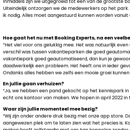
Inmiddels zijn we uitgegroeid tot één van de grootste 
Uiteindelijk ontzorgen we de medewerkers op het park.
ik nodig. Alles moet aangestuurd kunnen worden vanuit 
Hoe gaat het nu met Booking Experts, na een veel
“Het viel voor ons gelukkig mee. Het was natuurlijk eve
verschil was tussen vakantieparken die goed geautomat
vakantiepark goed geautomatiseerd, dan kun je gewoon va
daadwerkelijk een probleem. Het heeft ons in ieder gev
Ondanks alles hebben we zelfs een mooie groei kunnen re
En jullie gaan verhuizen?
“Ja, we hebben een pand gekocht op het kennispark in
echt ons kantoor van maken. We hopen in april 2022 in 
Waar zijn jullie momenteel mee bezig?
“Wij zijn onder andere druk bezig met onze app store. D
aangewezen plek om te laten zien wat het precies is.
maken heeft zelfstandig met ons kan koppelen zonder 