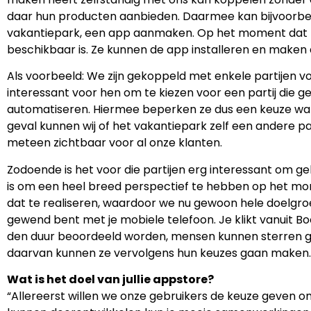
daar hun producten aanbieden. Daarmee kan bijvoorbee
vakantiepark, een app aanmaken. Op het moment dat ze
beschikbaar is. Ze kunnen de app installeren en maken 
Als voorbeeld: We zijn gekoppeld met enkele partijen voo
interessant voor hen om te kiezen voor een partij die 
automatiseren. Hiermee beperken ze dus een keuze want 
geval kunnen wij of het vakantiepark zelf een andere pa
meteen zichtbaar voor al onze klanten.
Zodoende is het voor die partijen erg interessant om g
is om een heel breed perspectief te hebben op het mom
dat te realiseren, waardoor we nu gewoon hele doelgroe
gewend bent met je mobiele telefoon. Je klikt vanuit B
den duur beoordeeld worden, mensen kunnen sterren gev
daarvan kunnen ze vervolgens hun keuzes gaan maken.
Wat is het doel van jullie appstore?
“Allereerst willen we onze gebruikers de keuze geven 