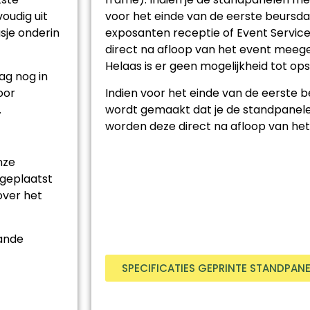
oudig uit
voor het einde van de eerste beursda
sje onderin
exposanten receptie of Event Service
direct na afloop van het event mee
Helaas is er geen mogelijkheid tot op
ag nog in
oor
Indien voor het einde van de eerste 
.
wordt gemaakt dat je de standpanel
worden deze direct na afloop van het
nze
 geplaatst
over het
aande
SPECIFICATIES GEPRINTE STANDPAN