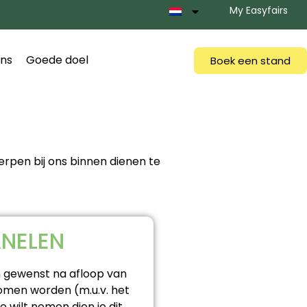
My Easyfairs
ns
Goede doel
Boek een stand
pen bij ons binnen dienen te
ANELEN
 gewenst na afloop van
men worden (m.u.v. het
 wilt nemen dien je dit