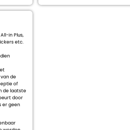
ll-in Plus,
ickers etc.
ndien
et
 van de
eptie of
n de laatste
eurt door
s er geen
kenbaar
en worden