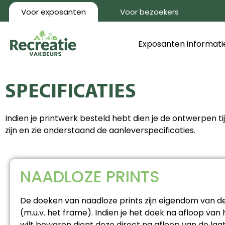
Voor exposanten
Voor bezoekers
Exposanten informati
SPECIFICATIES
Indien je printwerk besteld hebt dien je de ontwerpen t
zijn en zie onderstaand de aanleverspecificaties.
NAADLOZE PRINTS
De doeken van naadloze prints zijn eigendom van d
(m.u.v. het frame). Indien je het doek na afloop van
wilt bewaren dient deze direct na afloop van de laa