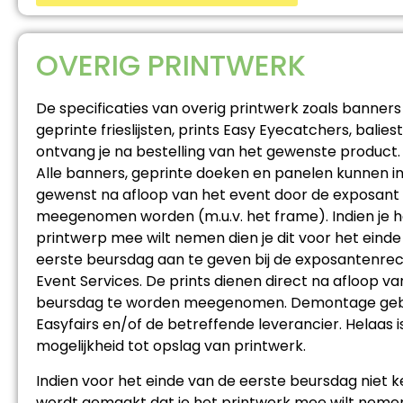
OVERIG PRINTWERK
De specificaties van overig printwerk zoals banners A
geprinte frieslijsten, prints Easy Eyecatchers, baliest
ontvang je na bestelling van het gewenste product.
Alle banners, geprinte doeken en panelen kunnen i
gewenst na afloop van het event door de exposant
meegenomen worden (m.u.v. het frame). Indien je h
printwerp mee wilt nemen dien je dit voor het einde
eerste beursdag aan te geven bij de exposantenrec
Event Services. De prints dienen direct na afloop va
beursdag te worden meegenomen. Demontage geb
Easyfairs en/of de betreffende leverancier. Helaas i
mogelijkheid tot opslag van printwerk.
Indien voor het einde van de eerste beursdag niet 
wordt gemaakt dat je het printwerk mee wilt nem