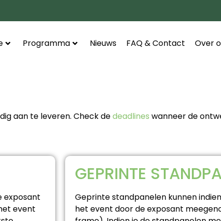
e
Programma
Nieuws
FAQ & Contact
Over o
ijdig aan te leveren. Check de
deadlines
wanneer de ontwer
GEPRINTE STANDP
e exposant
Geprinte standpanelen kunnen indien
 het event
het event door de exposant meegeno
tste
frame). Indien je de standpanelen mee