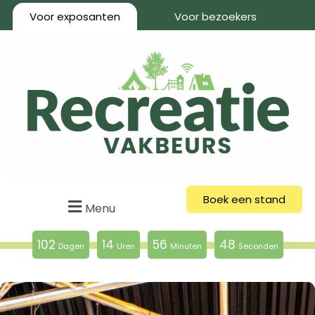
Voor exposanten
Voor bezoekers
Boek een stand
Menu
102
14
56
47
Dagen
Uren
Minuten
Seconden