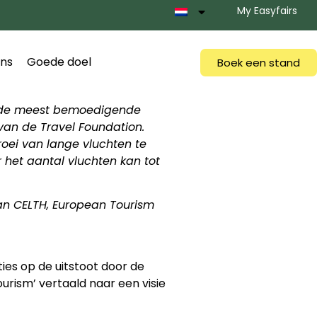
My Easyfairs
ns
Goede doel
Boek een stand
is de meest bemoedigende
 van de Travel Foundation.
oei van lange vluchten te
 het aantal vluchten kan tot
an CELTH, European Tourism
ies op de uitstoot door de
ourism’ vertaald naar een visie