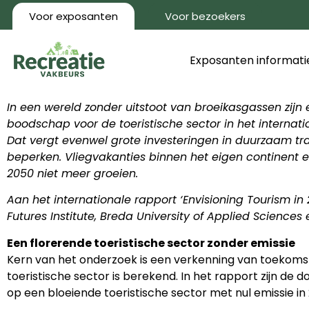
Voor exposanten
Voor bezoekers
Exposanten informati
In een wereld zonder uitstoot van broeikasgassen zij
boodschap voor de toeristische sector in het internat
Dat vergt evenwel grote investeringen in duurzaam t
beperken. Vliegvakanties binnen het eigen continent e
2050 niet meer groeien.
Aan het internationale rapport ‘Envisioning Tourism
Futures Institute, Breda University of Applied Science
Een florerende toeristische sector zonder emissie
Kern van het onderzoek is een verkenning van toekomsti
toeristische sector is berekend. In het rapport zijn de 
op een bloeiende toeristische sector met nul emissie in