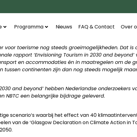
e
Programma
Nieuws
FAQ & Contact
Over o
n er voor toerisme nog steeds groeimogelijkheden. Dat 
ionale rapport ‘Envisioning Tourism in 2030 and beyond’
ransport en accommodaties én in maatregelen om de gr
n tussen continenten zijn dan nog steeds mogelijk maar
 in 2030 and beyond’ hebben Nederlandse onderzoekers v
s en NBTC een belangrijke bijdrage geleverd.
ge scenario’s waarbij het effect van 40 klimaatintervent
doelen van de ‘Glasgow Declaration on Climate Action in T
 2050.